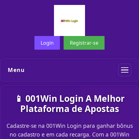
Login
Registrar-se
Menu
📱 001Win Login A Melhor
Plataforma de Apostas
Cadastre-se na 001Win Login para ganhar bônus
no cadastro e em cada recarga. Com a 001Win