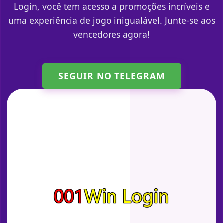
Login, você tem acesso a promoções incríveis e
uma experiência de jogo inigualável. Junte-se aos
vencedores agora!
SEGUIR NO TELEGRAM