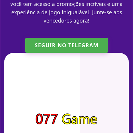
você tem acesso a promoções incríveis e uma
experiência de jogo inigualável. Junte-se aos
vencedores agora!
SEGUIR NO TELEGRAM