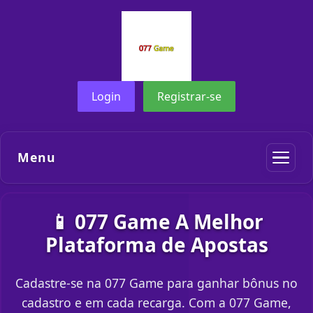
Login
Registrar-se
Menu
📱 077 Game A Melhor
Plataforma de Apostas
Cadastre-se na 077 Game para ganhar bônus no
cadastro e em cada recarga. Com a 077 Game,