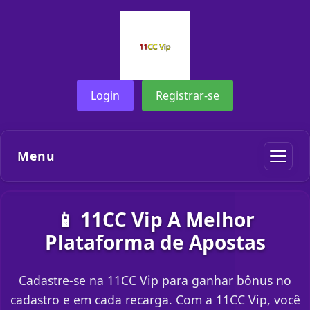
Login
Registrar-se
Menu
📱 11CC Vip A Melhor
Plataforma de Apostas
Cadastre-se na 11CC Vip para ganhar bônus no
cadastro e em cada recarga. Com a 11CC Vip, você