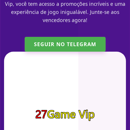
Vip, você tem acesso a promoções incríveis e uma
experiência de jogo inigualável. Junte-se aos
vencedores agora!
SEGUIR NO TELEGRAM