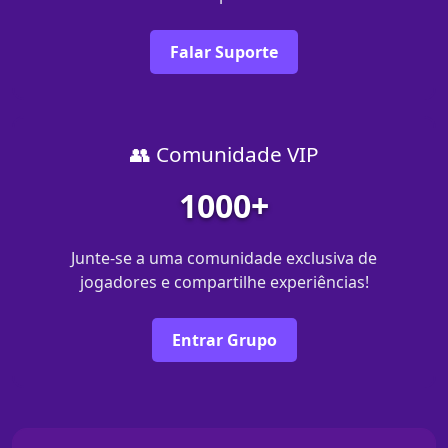
Falar Suporte
👥 Comunidade VIP
1000+
Junte-se a uma comunidade exclusiva de
jogadores e compartilhe experiências!
Entrar Grupo