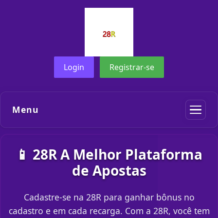
Login
Registrar-se
Menu
📱 28R A Melhor Plataforma
de Apostas
Cadastre-se na 28R para ganhar bônus no
cadastro e em cada recarga. Com a 28R, você tem