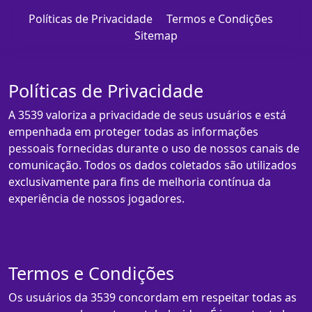
Políticas de Privacidade
Termos e Condições
Sitemap
Políticas de Privacidade
A 3539 valoriza a privacidade de seus usuários e está
empenhada em proteger todas as informações
pessoais fornecidas durante o uso de nossos canais de
comunicação. Todos os dados coletados são utilizados
exclusivamente para fins de melhoria contínua da
experiência de nossos jogadores.
Termos e Condições
Os usuários da 3539 concordam em respeitar todas as