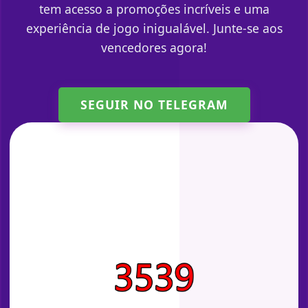
tem acesso a promoções incríveis e uma
experiência de jogo inigualável. Junte-se aos
vencedores agora!
SEGUIR NO TELEGRAM