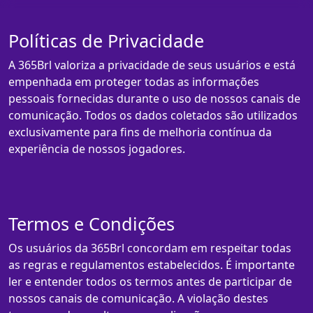
Políticas de Privacidade
A 365Brl valoriza a privacidade de seus usuários e está
empenhada em proteger todas as informações
pessoais fornecidas durante o uso de nossos canais de
comunicação. Todos os dados coletados são utilizados
exclusivamente para fins de melhoria contínua da
experiência de nossos jogadores.
Termos e Condições
Os usuários da 365Brl concordam em respeitar todas
as regras e regulamentos estabelecidos. É importante
ler e entender todos os termos antes de participar de
nossos canais de comunicação. A violação destes