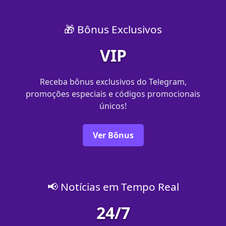
🎁 Bônus Exclusivos
VIP
Receba bônus exclusivos do Telegram,
promoções especiais e códigos promocionais
únicos!
Ver Bônus
📢 Notícias em Tempo Real
24/7