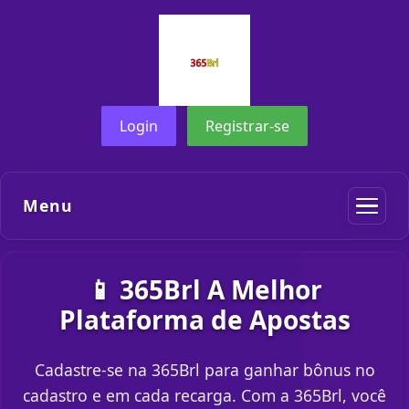
Login
Registrar-se
Menu
📱 365Brl A Melhor
Plataforma de Apostas
Cadastre-se na 365Brl para ganhar bônus no
cadastro e em cada recarga. Com a 365Brl, você