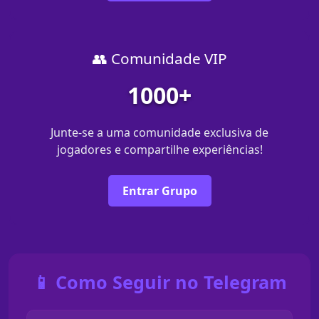
👥 Comunidade VIP
1000+
Junte-se a uma comunidade exclusiva de
jogadores e compartilhe experiências!
Entrar Grupo
📱 Como Seguir no Telegram