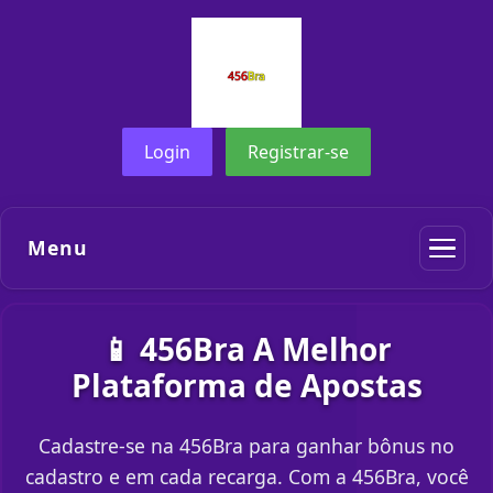
Login
Registrar-se
Menu
📱 456Bra A Melhor
Plataforma de Apostas
Cadastre-se na 456Bra para ganhar bônus no
cadastro e em cada recarga. Com a 456Bra, você