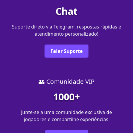
Chat
Suporte direto via Telegram, respostas rápidas e
atendimento personalizado!
Falar Suporte
👥 Comunidade VIP
1000+
Junte-se a uma comunidade exclusiva de
jogadores e compartilhe experiências!