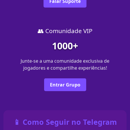
Falar Suporte
👥 Comunidade VIP
1000+
Junte-se a uma comunidade exclusiva de
jogadores e compartilhe experiências!
Entrar Grupo
📱 Como Seguir no Telegram