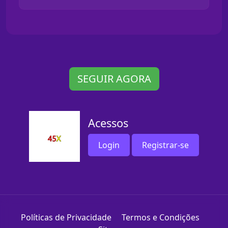
SEGUIR AGORA
Acessos
Login
Registrar-se
Políticas de Privacidade
Termos e Condições