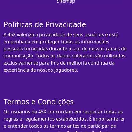
Sitemap
Políticas de Privacidade
A 45X valoriza a privacidade de seus usuários e está
empenhada em proteger todas as informações
pessoais fornecidas durante o uso de nossos canais de
comunicação. Todos os dados coletados são utilizados
exclusivamente para fins de melhoria contínua da
experiência de nossos jogadores.
Termos e Condições
Os usuários da 45X concordam em respeitar todas as
regras e regulamentos estabelecidos. É importante ler
e entender todos os termos antes de participar de