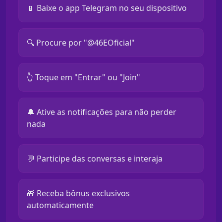
📱 Baixe o app Telegram no seu dispositivo
🔍 Procure por "@46EOficial"
👆 Toque em "Entrar" ou "Join"
🔔 Ative as notificações para não perder
nada
💬 Participe das conversas e interaja
🎁 Receba bônus exclusivos
automaticamente