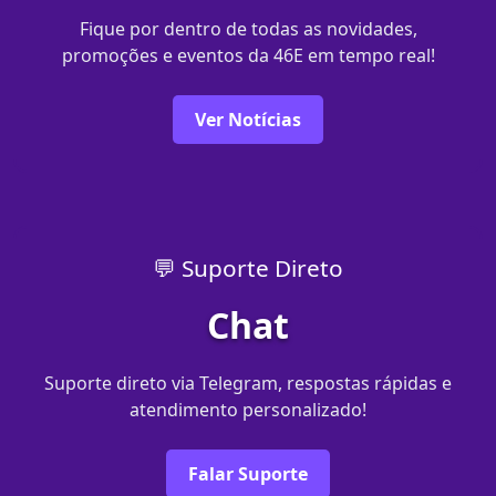
Fique por dentro de todas as novidades,
promoções e eventos da 46E em tempo real!
Ver Notícias
💬 Suporte Direto
Chat
Suporte direto via Telegram, respostas rápidas e
atendimento personalizado!
Falar Suporte