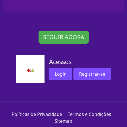
SEGUIR AGORA
Acessos
Login
Registrar-se
Políticas de Privacidade
Termos e Condições
Sitemap