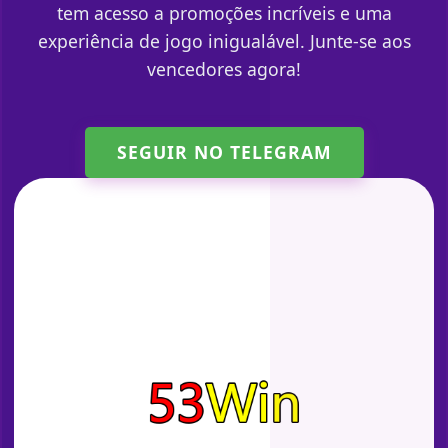
tem acesso a promoções incríveis e uma
experiência de jogo inigualável. Junte-se aos
vencedores agora!
SEGUIR NO TELEGRAM