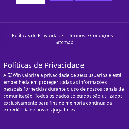
Políticas de Privacidade
Termos e Condições
Sitemap
Políticas de Privacidade
A 53Win valoriza a privacidade de seus usuários e está
empenhada em proteger todas as informações
pessoais fornecidas durante o uso de nossos canais de
comunicação. Todos os dados coletados são utilizados
exclusivamente para fins de melhoria contínua da
experiência de nossos jogadores.