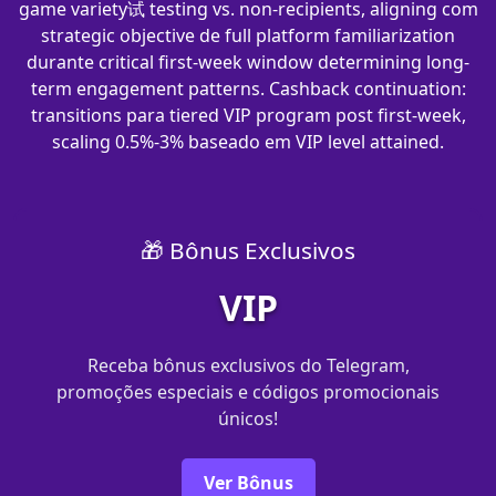
game variety试 testing vs. non-recipients, aligning com
strategic objective de full platform familiarization
durante critical first-week window determining long-
term engagement patterns. Cashback continuation:
transitions para tiered VIP program post first-week,
scaling 0.5%-3% baseado em VIP level attained.
🎁 Bônus Exclusivos
VIP
Receba bônus exclusivos do Telegram,
promoções especiais e códigos promocionais
únicos!
Ver Bônus