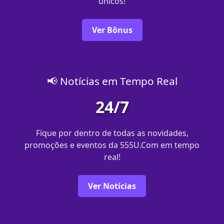
únicos!
Ver Bônus
📢 Notícias em Tempo Real
24/7
Fique por dentro de todas as novidades,
promoções e eventos da 555U.Com em tempo
real!
Ver Notícias