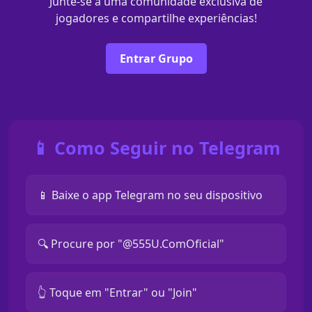
Junte-se a uma comunidade exclusiva de
jogadores e compartilhe experiências!
Entrar Grupo
📱 Como Seguir no Telegram
📱 Baixe o app Telegram no seu dispositivo
🔍 Procure por "@555U.ComOficial"
👆 Toque em "Entrar" ou "Join"