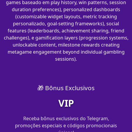
games baseado em play history, win patterns, session
duration preferences), personalized dashboards
(customizable widget layouts, metric tracking
personalizado, goal-setting frameworks), social
features (leaderboards, achievement sharing, friend
challenges), e gamification layers (progression systems,
unlockable content, milestone rewards creating
metagame engagement beyond individual gambling
sessions).
🎁 Bônus Exclusivos
VIP
Receba bônus exclusivos do Telegram,
promoções especiais e códigos promocionais