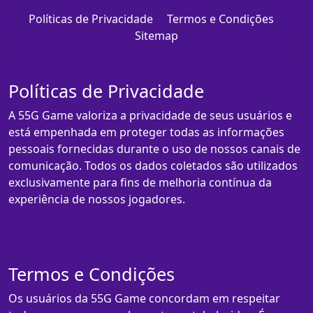
Políticas de Privacidade
Termos e Condições
Sitemap
Políticas de Privacidade
A 55G Game valoriza a privacidade de seus usuários e
está empenhada em proteger todas as informações
pessoais fornecidas durante o uso de nossos canais de
comunicação. Todos os dados coletados são utilizados
exclusivamente para fins de melhoria contínua da
experiência de nossos jogadores.
Termos e Condições
Os usuários da 55G Game concordam em respeitar