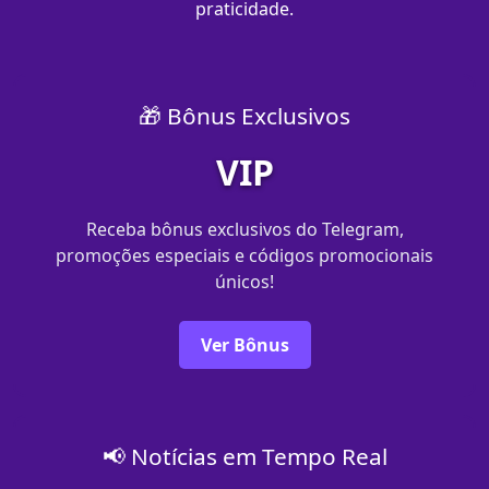
praticidade.
🎁 Bônus Exclusivos
VIP
Receba bônus exclusivos do Telegram,
promoções especiais e códigos promocionais
únicos!
Ver Bônus
📢 Notícias em Tempo Real