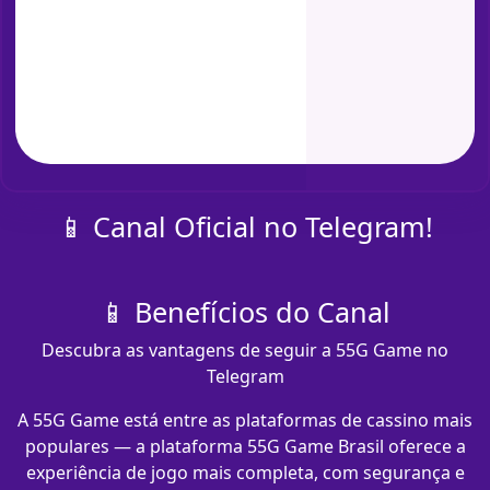
📱 Canal Oficial no Telegram!
📱 Benefícios do Canal
Descubra as vantagens de seguir a 55G Game no
Telegram
A 55G Game está entre as plataformas de cassino mais
populares — a plataforma 55G Game Brasil oferece a
experiência de jogo mais completa, com segurança e