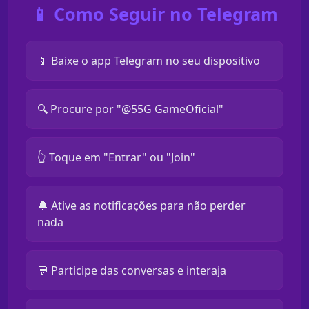
📱 Como Seguir no Telegram
📱 Baixe o app Telegram no seu dispositivo
🔍 Procure por "@55G GameOficial"
👆 Toque em "Entrar" ou "Join"
🔔 Ative as notificações para não perder
nada
💬 Participe das conversas e interaja