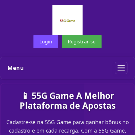
Login
Registrar-se
Menu
📱 55G Game A Melhor
Plataforma de Apostas
Cadastre-se na 55G Game para ganhar bônus no
cadastro e em cada recarga. Com a 55G Game,