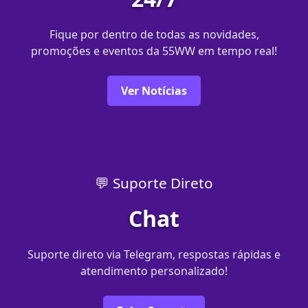
Fique por dentro de todas as novidades,
promoções e eventos da 55WW em tempo real!
Ver Notícias
💬 Suporte Direto
Chat
Suporte direto via Telegram, respostas rápidas e
atendimento personalizado!