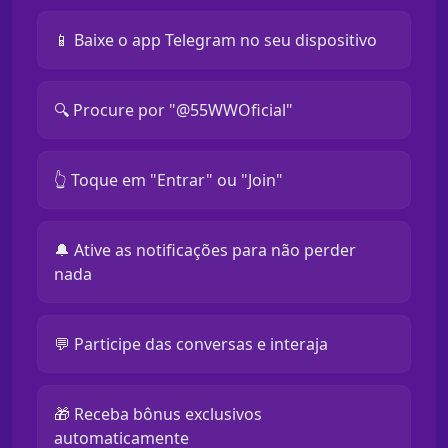
📱 Baixe o app Telegram no seu dispositivo
🔍 Procure por "@55WWOficial"
👆 Toque em "Entrar" ou "Join"
🔔 Ative as notificações para não perder
nada
💬 Participe das conversas e interaja
🎁 Receba bônus exclusivos
automaticamente