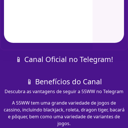
📱 Canal Oficial no Telegram!
📱 Benefícios do Canal
Descubra as vantagens de seguir a 55WW no Telegram
A 55WW tem uma grande variedade de jogos de
cassino, incluindo blackjack, roleta, dragon tiger, bacará
e pôquer, bem como uma variedade de variantes de
jogos.