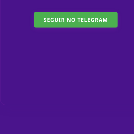
SEGUIR NO TELEGRAM