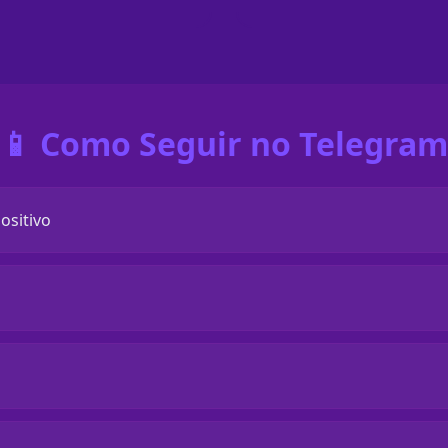
📱 Como Seguir no Telegram
ositivo