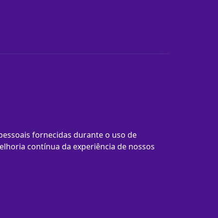
pessoais fornecidas durante o uso de
elhoria contínua da experiência de nossos