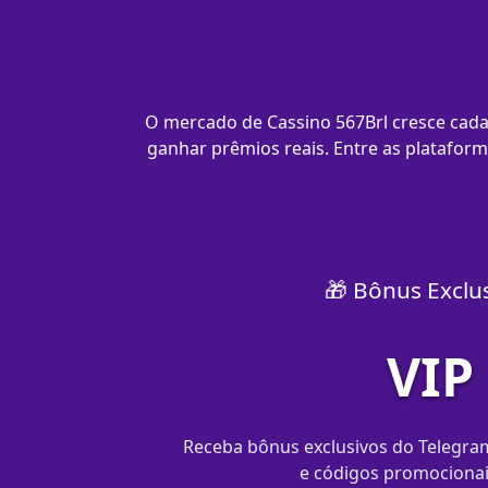
O mercado de Cassino 567Brl cresce cada
ganhar prêmios reais. Entre as plataform
🎁 Bônus Exclu
VIP
Receba bônus exclusivos do Telegra
e códigos promocionai