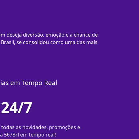
em deseja diversão, emoção e a chance de
l Brasil, se consolidou como uma das mais
cias em Tempo Real
24/7
e todas as novidades, promoções e
a 567Brl em tempo real!