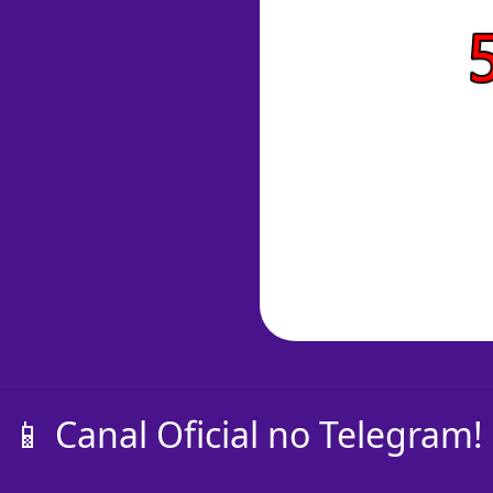
📱 Canal Oficial no Telegram!