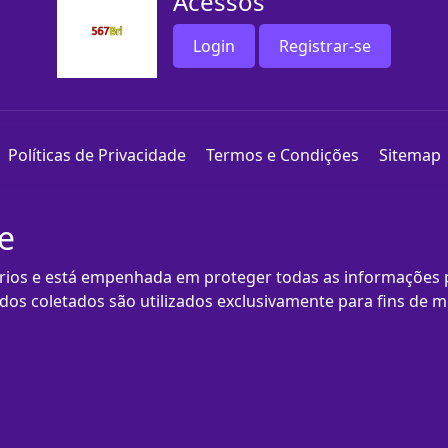
Acessos
Login
Registrar-se
Políticas de Privacidade
Termos e Condições
Sitemap
de
uários e está empenhada em proteger todas as informações 
os coletados são utilizados exclusivamente para fins de m