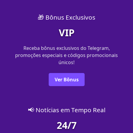
🎁 Bônus Exclusivos
VIP
Receba bônus exclusivos do Telegram,
promoções especiais e códigos promocionais
únicos!
Ver Bônus
📢 Notícias em Tempo Real
24/7