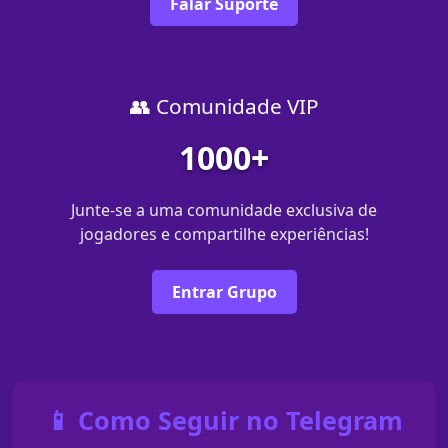
Falar Suporte
👥 Comunidade VIP
1000+
Junte-se a uma comunidade exclusiva de
jogadores e compartilhe experiências!
Entrar Grupo
📱 Como Seguir no Telegram