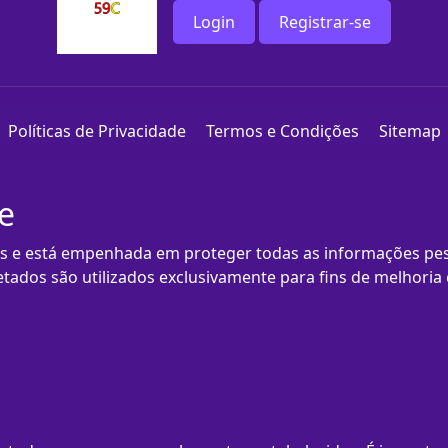
Login
Registrar-se
Políticas de Privacidade
Termos e Condições
Sitemap
de
ios e está empenhada em proteger todas as informações pe
tados são utilizados exclusivamente para fins de melhoria