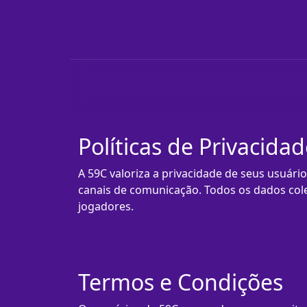
Políticas de Privacida
A 59C valoriza a privacidade de seus usuár
canais de comunicação. Todos os dados cole
jogadores.
Termos e Condições