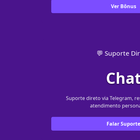
Ver Bônus
💬 Suporte Di
Cha
Suporte direto via Telegram, r
atendimento persona
Falar Suport