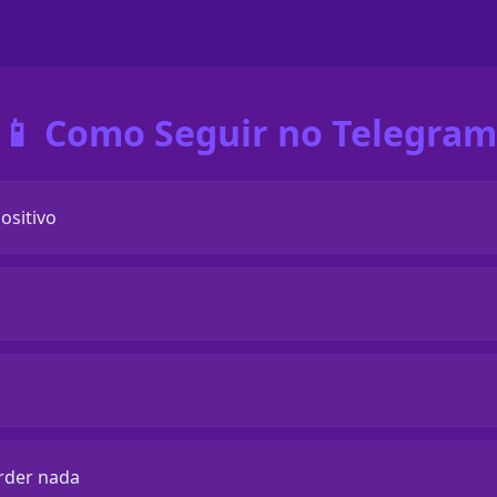
📱 Como Seguir no Telegram
ositivo
erder nada