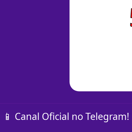
📱 Canal Oficial no Telegram!