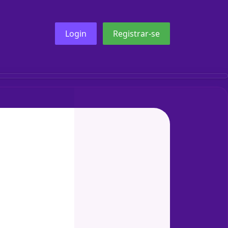
Login
Registrar-se