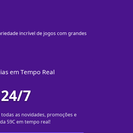
ariedade incrível de jogos com grandes
cias em Tempo Real
24/7
e todas as novidades, promoções e
 da 59C em tempo real!