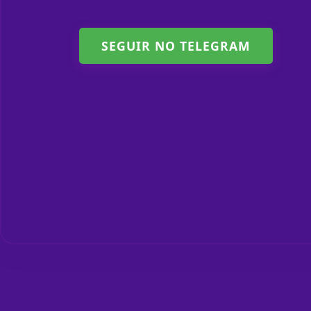
SEGUIR NO TELEGRAM