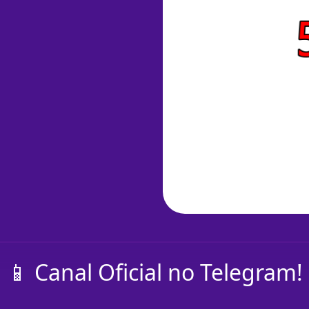
📱 Canal Oficial no Telegram!