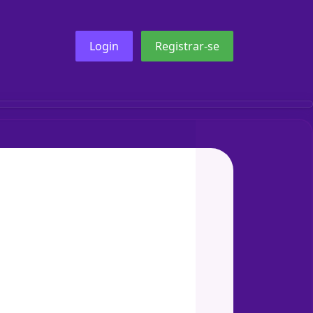
Login
Registrar-se