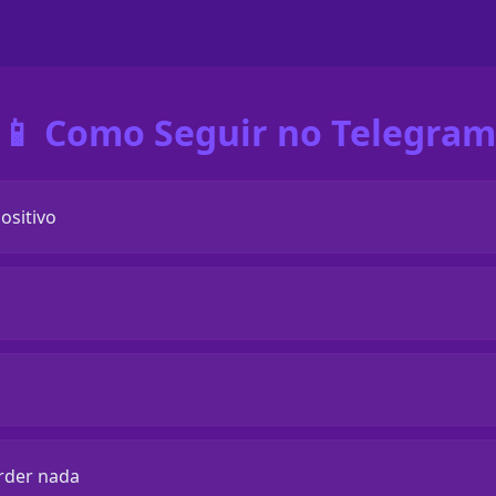
📱 Como Seguir no Telegram
ositivo
erder nada