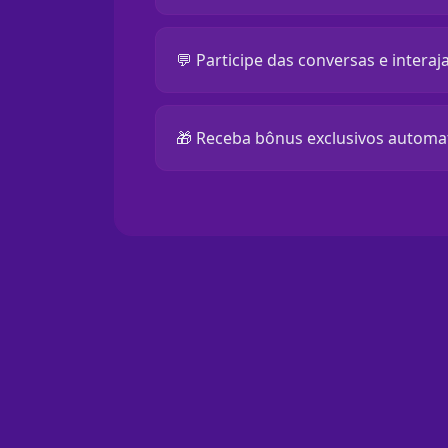
💬 Participe das conversas e interaj
🎁 Receba bônus exclusivos autom