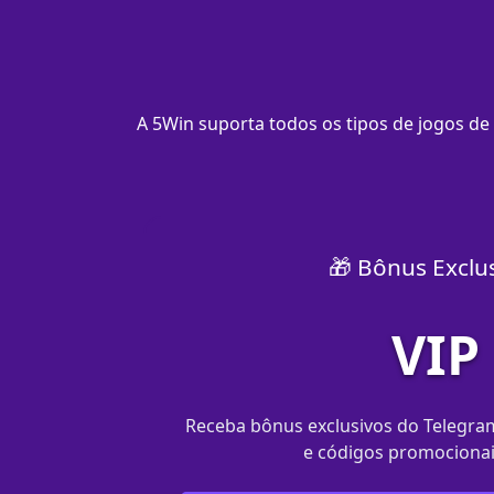
A 5Win suporta todos os tipos de jogos de 
🎁 Bônus Exclu
VIP
Receba bônus exclusivos do Telegra
e códigos promocionai