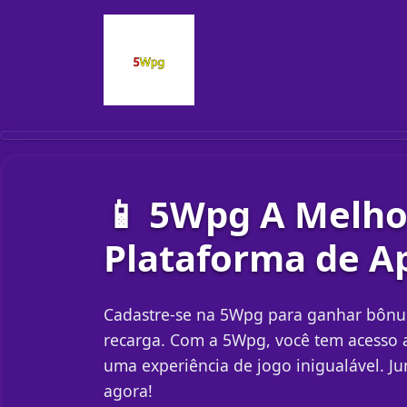
📱 5Wpg A Melho
Plataforma de A
Cadastre-se na 5Wpg para ganhar bônu
recarga. Com a 5Wpg, você tem acesso a
uma experiência de jogo inigualável. J
agora!