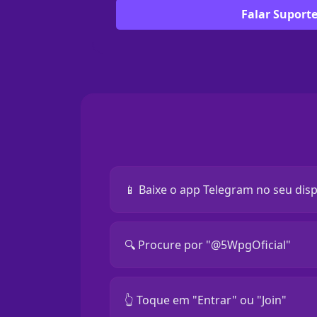
Falar Suport
📱 Baixe o app Telegram no seu disp
🔍 Procure por "@5WpgOficial"
👆 Toque em "Entrar" ou "Join"