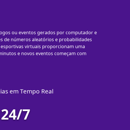
 jogos ou eventos gerados por computador e
s de números aleatórios e probabilidades
 esportivas virtuais proporcionam uma
os minutos e novos eventos começam com
cias em Tempo Real
24/7