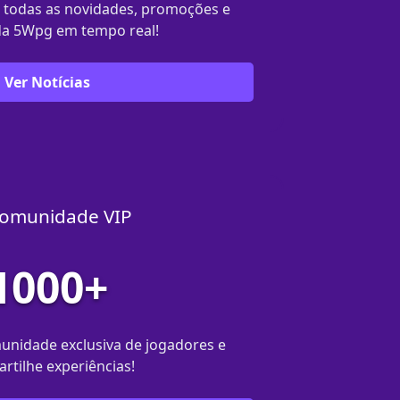
e todas as novidades, promoções e
da 5Wpg em tempo real!
Ver Notícias
Comunidade VIP
1000+
unidade exclusiva de jogadores e
rtilhe experiências!