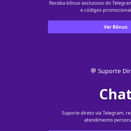
Receba bônus exclusivos do Telegra
e códigos promocionai
Ver Bônus
💬 Suporte Di
Cha
Suporte direto via Telegram, r
atendimento persona