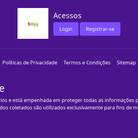
Acessos
Login
Registrar-se
Políticas de Privacidade
Termos e Condições
Sitemap
de
ários e está empenhada em proteger todas as informações p
os coletados são utilizados exclusivamente para fins de m