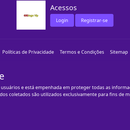
Acessos
Login
Registrar-se
Políticas de Privacidade
Termos e Condições
Sitemap
de
us usuários e está empenhada em proteger todas as informa
os coletados são utilizados exclusivamente para fins de m