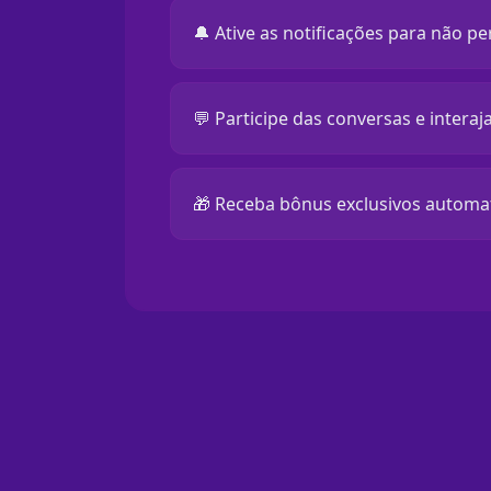
🔔 Ative as notificações para não p
💬 Participe das conversas e interaj
🎁 Receba bônus exclusivos autom