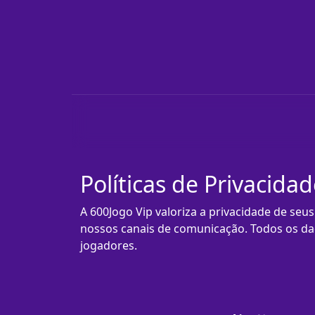
Políticas de Privacida
A 600Jogo Vip valoriza a privacidade de se
nossos canais de comunicação. Todos os dad
jogadores.