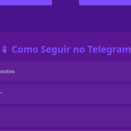
📱 Como Seguir no Telegram
ositivo
l"