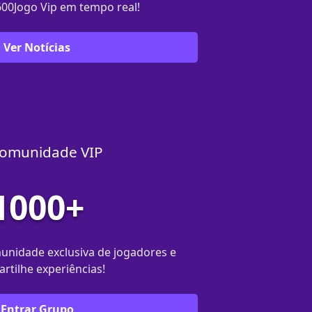
600Jogo Vip em tempo real!
Ver Notícias
Comunidade VIP
1000+
unidade exclusiva de jogadores e
rtilhe experiências!
Entrar Grupo