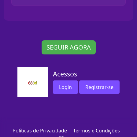
SEGUIR AGORA
Acessos
Login
Registrar-se
Políticas de Privacidade
Termos e Condições