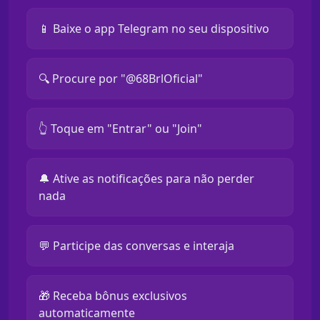
📱 Baixe o app Telegram no seu dispositivo
🔍 Procure por "@68BrlOficial"
👆 Toque em "Entrar" ou "Join"
🔔 Ative as notificações para não perder
nada
💬 Participe das conversas e interaja
🎁 Receba bônus exclusivos
automaticamente