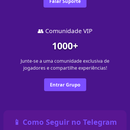
Falar Suporte
👥 Comunidade VIP
1000+
Junte-se a uma comunidade exclusiva de
jogadores e compartilhe experiências!
Entrar Grupo
📱 Como Seguir no Telegram