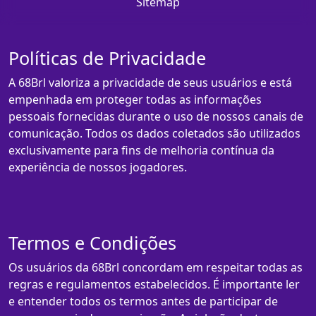
Sitemap
Políticas de Privacidade
A 68Brl valoriza a privacidade de seus usuários e está
empenhada em proteger todas as informações
pessoais fornecidas durante o uso de nossos canais de
comunicação. Todos os dados coletados são utilizados
exclusivamente para fins de melhoria contínua da
experiência de nossos jogadores.
Termos e Condições
Os usuários da 68Brl concordam em respeitar todas as
regras e regulamentos estabelecidos. É importante ler
e entender todos os termos antes de participar de