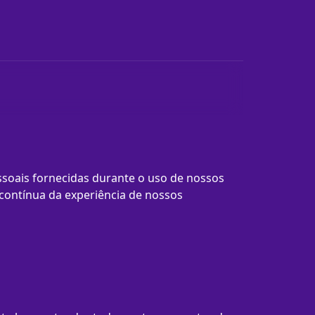
ssoais fornecidas durante o uso de nossos
 contínua da experiência de nossos