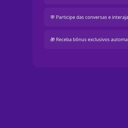
💬 Participe das conversas e interaj
🎁 Receba bônus exclusivos autom