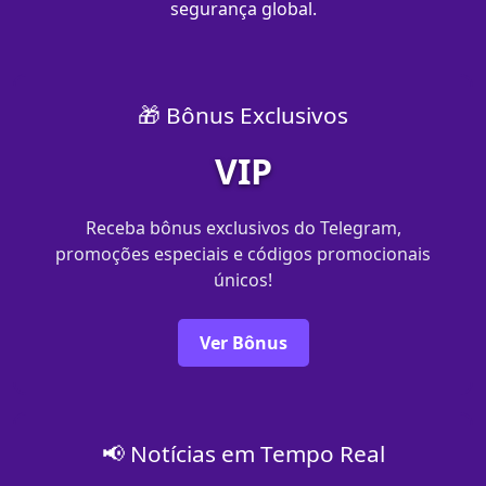
segurança global.
🎁 Bônus Exclusivos
VIP
Receba bônus exclusivos do Telegram,
promoções especiais e códigos promocionais
únicos!
Ver Bônus
📢 Notícias em Tempo Real