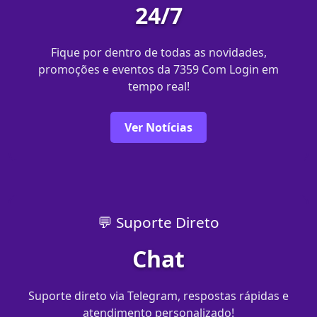
24/7
Fique por dentro de todas as novidades,
promoções e eventos da 7359 Com Login em
tempo real!
Ver Notícias
💬 Suporte Direto
Chat
Suporte direto via Telegram, respostas rápidas e
atendimento personalizado!