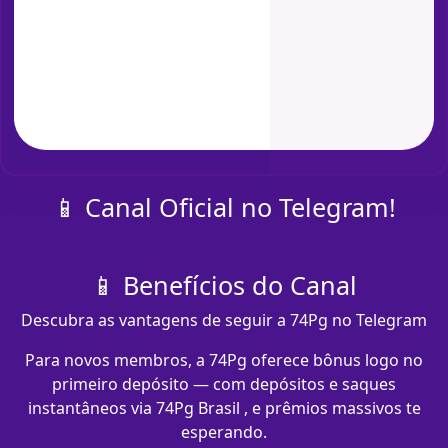
📱 Canal Oficial no Telegram!
📱 Benefícios do Canal
Descubra as vantagens de seguir a 74Pg no Telegram
Para novos membros, a 74Pg oferece bônus logo no
primeiro depósito — com depósitos e saques
instantâneos via 74Pg Brasil , e prêmios massivos te
esperando.