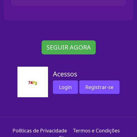
SEGUIR AGORA
Acessos
Login
Registrar-se
Políticas de Privacidade
Termos e Condições