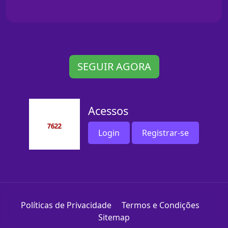
SEGUIR AGORA
Acessos
Login
Registrar-se
Políticas de Privacidade
Termos e Condições
Sitemap