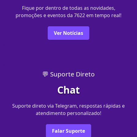
Fique por dentro de todas as novidades,
promoções e eventos da 7622 em tempo real!
Ver Notícias
💬 Suporte Direto
Chat
Suporte direto via Telegram, respostas rápidas e
atendimento personalizado!
Falar Suporte