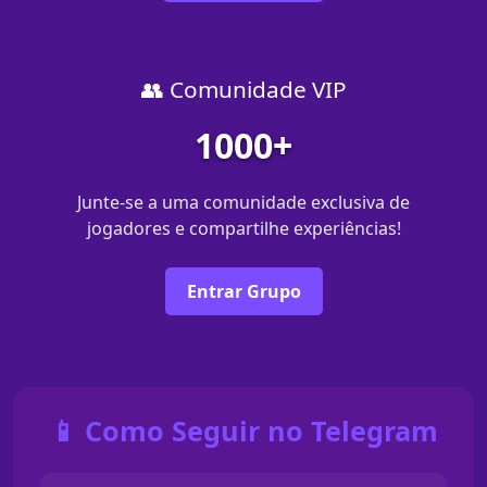
👥 Comunidade VIP
1000+
Junte-se a uma comunidade exclusiva de
jogadores e compartilhe experiências!
Entrar Grupo
📱 Como Seguir no Telegram