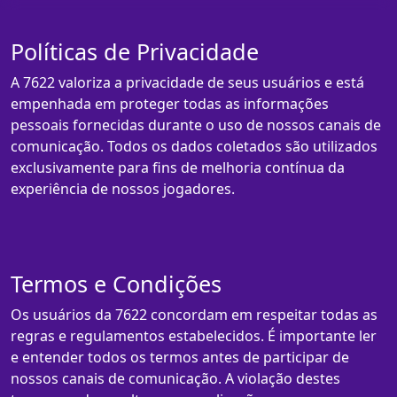
Políticas de Privacidade
A 7622 valoriza a privacidade de seus usuários e está
empenhada em proteger todas as informações
pessoais fornecidas durante o uso de nossos canais de
comunicação. Todos os dados coletados são utilizados
exclusivamente para fins de melhoria contínua da
experiência de nossos jogadores.
Termos e Condições
Os usuários da 7622 concordam em respeitar todas as
regras e regulamentos estabelecidos. É importante ler
e entender todos os termos antes de participar de
nossos canais de comunicação. A violação destes