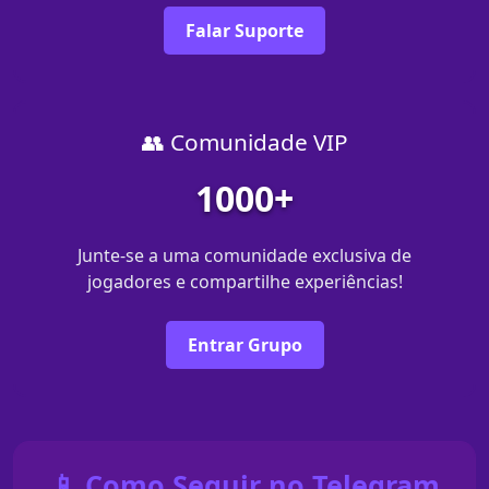
Falar Suporte
👥 Comunidade VIP
1000+
Junte-se a uma comunidade exclusiva de
jogadores e compartilhe experiências!
Entrar Grupo
📱 Como Seguir no Telegram