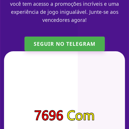
você tem acesso a promoções incríveis e uma
experiência de jogo inigualável. Junte-se aos
vencedores agora!
SEGUIR NO TELEGRAM