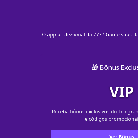
O app profissional da 7777 Game suporta
🎁 Bônus Exclu
VIP
Receba bônus exclusivos do Telegra
e códigos promocionai
Ver Bônus