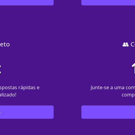
reto
👥 
t
espostas rápidas e
Junte-se a uma com
lizado!
compa
e