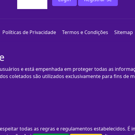
Políticas de Privacidade
Termos e Condições
Sitemap
de
s usuários e está empenhada em proteger todas as informaç
os coletados são utilizados exclusivamente para fins de m
peitar todas as regras e regulamentos estabelecidos. É i