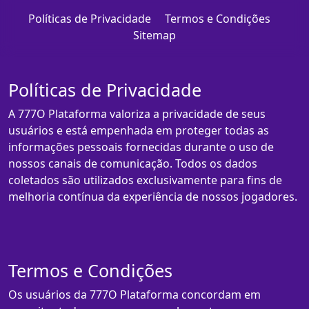
Políticas de Privacidade
Termos e Condições
Sitemap
Políticas de Privacidade
A 777O Plataforma valoriza a privacidade de seus
usuários e está empenhada em proteger todas as
informações pessoais fornecidas durante o uso de
nossos canais de comunicação. Todos os dados
coletados são utilizados exclusivamente para fins de
melhoria contínua da experiência de nossos jogadores.
Termos e Condições
Os usuários da 777O Plataforma concordam em