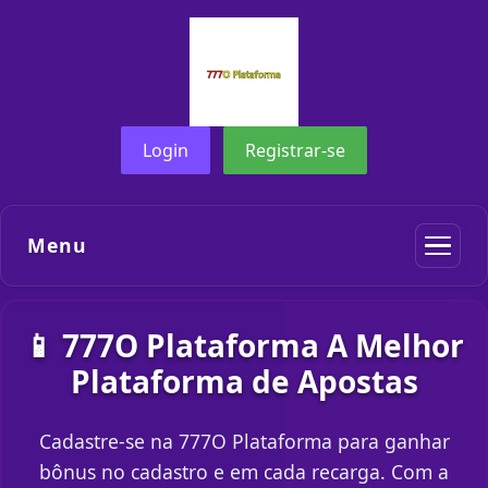
Login
Registrar-se
Menu
📱 777O Plataforma A Melhor
Plataforma de Apostas
Cadastre-se na 777O Plataforma para ganhar
bônus no cadastro e em cada recarga. Com a