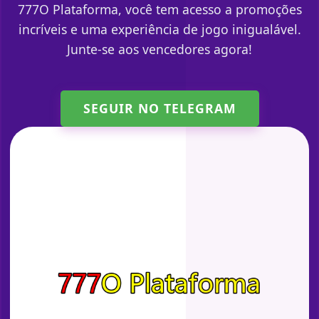
777O Plataforma, você tem acesso a promoções
incríveis e uma experiência de jogo inigualável.
Junte-se aos vencedores agora!
SEGUIR NO TELEGRAM