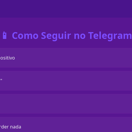
📱 Como Seguir no Telegram
ositivo
l"
erder nada