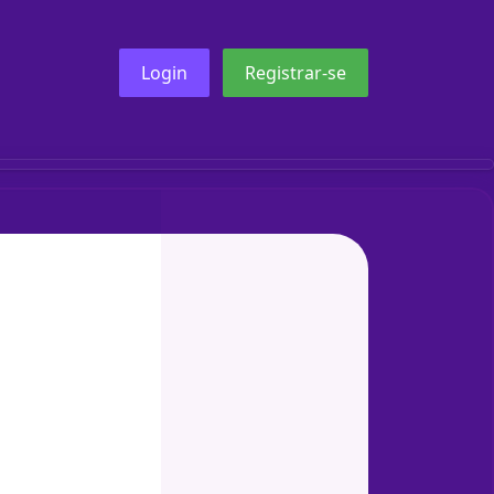
Login
Registrar-se