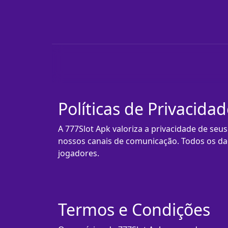
Políticas de Privacida
A 777Slot Apk valoriza a privacidade de se
nossos canais de comunicação. Todos os dad
jogadores.
Termos e Condições