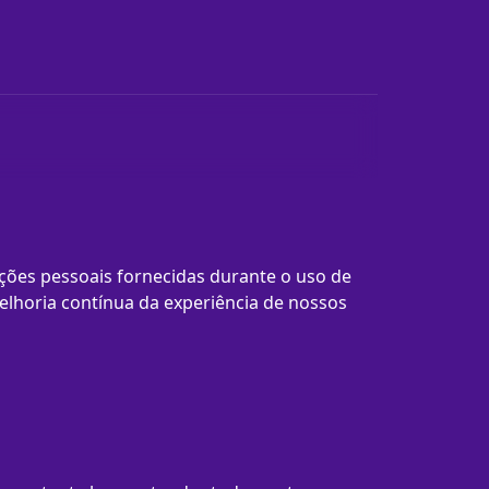
ções pessoais fornecidas durante o uso de
elhoria contínua da experiência de nossos