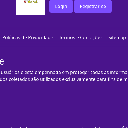
Login
Registrar-se
Políticas de Privacidade
Termos e Condições
Sitemap
de
us usuários e está empenhada em proteger todas as informa
os coletados são utilizados exclusivamente para fins de m