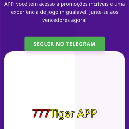
APP, você tem acesso a promoções incríveis e uma
experiência de jogo inigualável. Junte-se aos
vencedores agora!
SEGUIR NO TELEGRAM