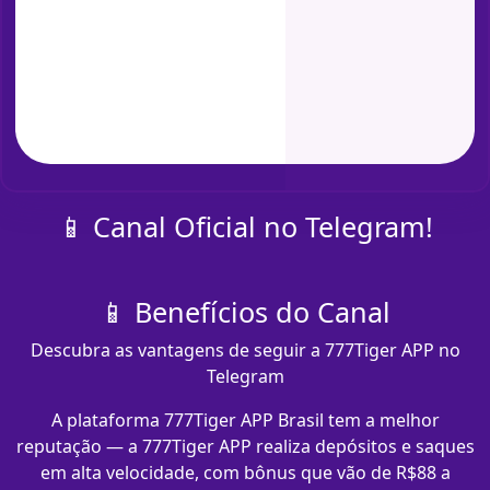
📱 Canal Oficial no Telegram!
📱 Benefícios do Canal
Descubra as vantagens de seguir a 777Tiger APP no
Telegram
A plataforma 777Tiger APP Brasil tem a melhor
reputação — a 777Tiger APP realiza depósitos e saques
em alta velocidade, com bônus que vão de R$88 a