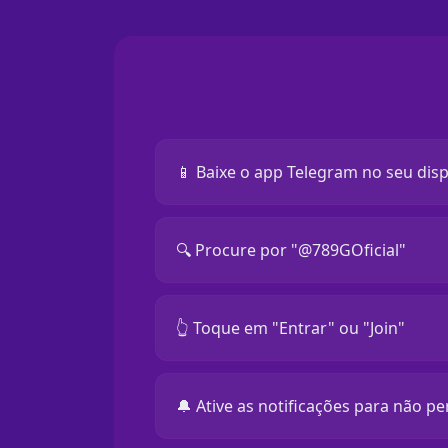
📱 Baixe o app Telegram no seu disp
🔍 Procure por "@789GOficial"
👆 Toque em "Entrar" ou "Join"
🔔 Ative as notificações para não p