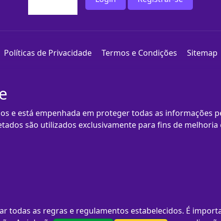
Políticas de Privacidade
Termos e Condições
Sitemap
de
rios e está empenhada em proteger todas as informações p
tados são utilizados exclusivamente para fins de melhoria
 todas as regras e regulamentos estabelecidos. É importa