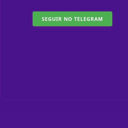
SEGUIR NO TELEGRAM