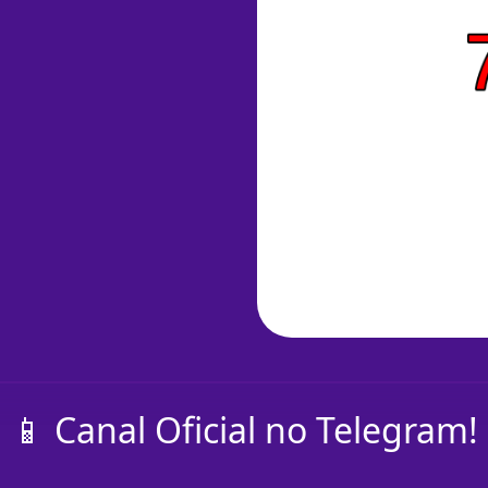
📱 Canal Oficial no Telegram!