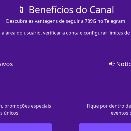
📱 Benefícios do Canal
Descubra as vantagens de seguir a 789G no Telegram
r a área do usuário, verificar a conta e configurar limites 
sivos
📢 Notí
m, promoções especiais
Fique por dentro d
s únicos!
eventos 