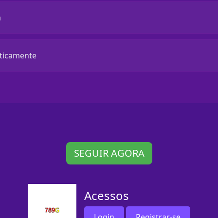
a
aticamente
SEGUIR AGORA
Acessos
Login
Registrar-se