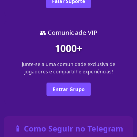
Falar Suporte
👥 Comunidade VIP
1000+
Junte-se a uma comunidade exclusiva de
jogadores e compartilhe experiências!
Entrar Grupo
📱 Como Seguir no Telegram