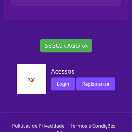
SEGUIR AGORA
Acessos
Login
Registrar-se
Políticas de Privacidade
Termos e Condições