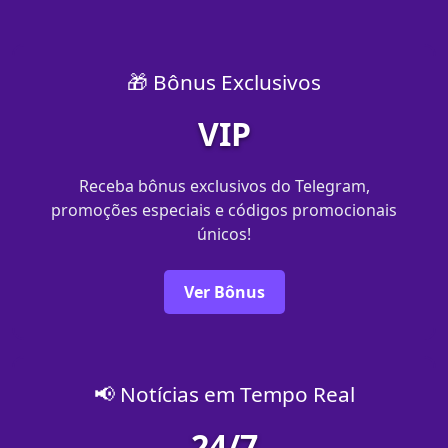
🎁 Bônus Exclusivos
VIP
Receba bônus exclusivos do Telegram,
promoções especiais e códigos promocionais
únicos!
Ver Bônus
📢 Notícias em Tempo Real
24/7