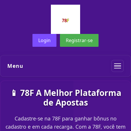
Login
Registrar-se
Menu
📱 78F A Melhor Plataforma
de Apostas
Cadastre-se na 78F para ganhar bônus no
cadastro e em cada recarga. Com a 78F, você tem