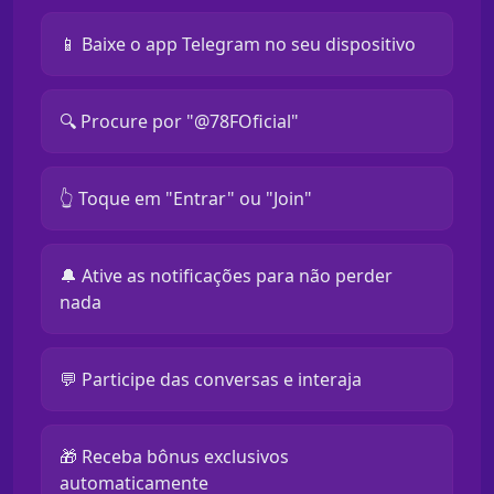
📱 Baixe o app Telegram no seu dispositivo
🔍 Procure por "@78FOficial"
👆 Toque em "Entrar" ou "Join"
🔔 Ative as notificações para não perder
nada
💬 Participe das conversas e interaja
🎁 Receba bônus exclusivos
automaticamente