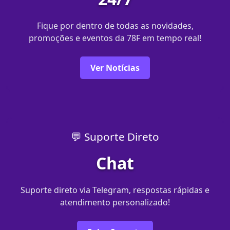
Fique por dentro de todas as novidades,
promoções e eventos da 78F em tempo real!
Ver Notícias
💬 Suporte Direto
Chat
Suporte direto via Telegram, respostas rápidas e
atendimento personalizado!