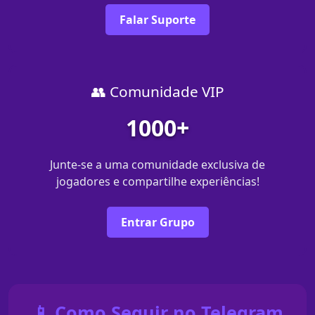
Falar Suporte
👥 Comunidade VIP
1000+
Junte-se a uma comunidade exclusiva de
jogadores e compartilhe experiências!
Entrar Grupo
📱 Como Seguir no Telegram