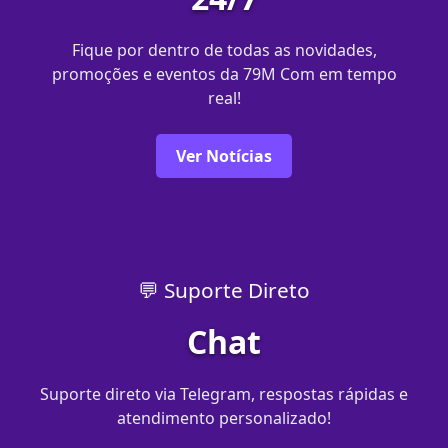
Fique por dentro de todas as novidades,
promoções e eventos da 79M Com em tempo
real!
Ver Notícias
💬 Suporte Direto
Chat
Suporte direto via Telegram, respostas rápidas e
atendimento personalizado!