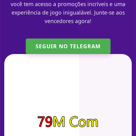
você tem acesso a promoções incríveis e uma
experiência de jogo inigualável. Junte-se aos
vencedores agora!
SEGUIR NO TELEGRAM