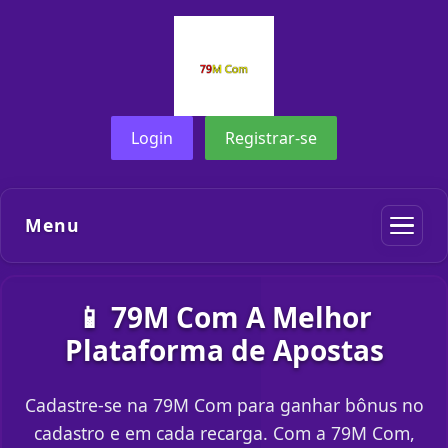
Login
Registrar-se
Menu
📱 79M Com A Melhor
Plataforma de Apostas
Cadastre-se na 79M Com para ganhar bônus no
cadastro e em cada recarga. Com a 79M Com,