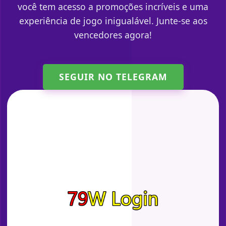
você tem acesso a promoções incríveis e uma
experiência de jogo inigualável. Junte-se aos
vencedores agora!
SEGUIR NO TELEGRAM