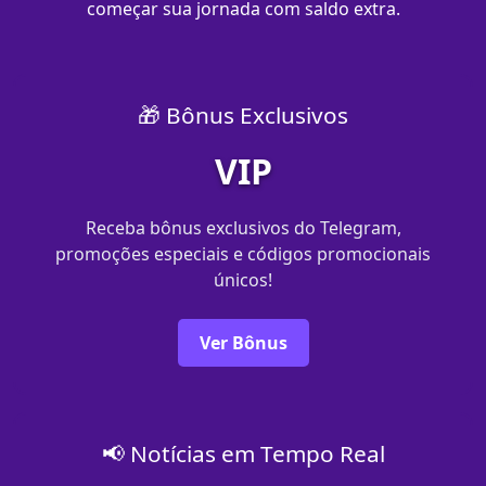
começar sua jornada com saldo extra.
🎁 Bônus Exclusivos
VIP
Receba bônus exclusivos do Telegram,
promoções especiais e códigos promocionais
únicos!
Ver Bônus
📢 Notícias em Tempo Real