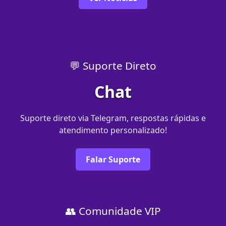
💬 Suporte Direto
Chat
Suporte direto via Telegram, respostas rápidas e
atendimento personalizado!
Falar Suporte
👥 Comunidade VIP