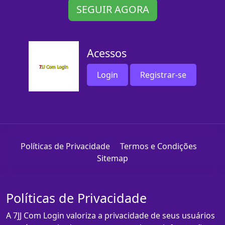
SEGUIR AGORA
Acessos
Login
Registrar-se
Políticas de Privacidade
Termos e Condições
Sitemap
Políticas de Privacidade
A 7JJ Com Login valoriza a privacidade de seus usuários