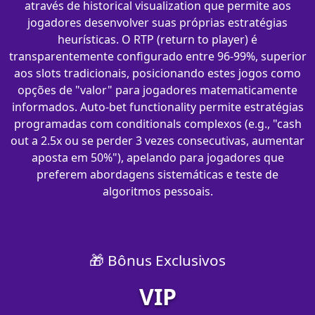
através de historical visualization que permite aos
jogadores desenvolver suas próprias estratégias
heurísticas. O RTP (return to player) é
transparentemente configurado entre 96-99%, superior
aos slots tradicionais, posicionando estes jogos como
opções de "valor" para jogadores matematicamente
informados. Auto-bet functionality permite estratégias
programadas com conditionals complexos (e.g., "cash
out a 2.5x ou se perder 3 vezes consecutivas, aumentar
aposta em 50%"), apelando para jogadores que
preferem abordagens sistemáticas e teste de
algoritmos pessoais.
🎁 Bônus Exclusivos
VIP