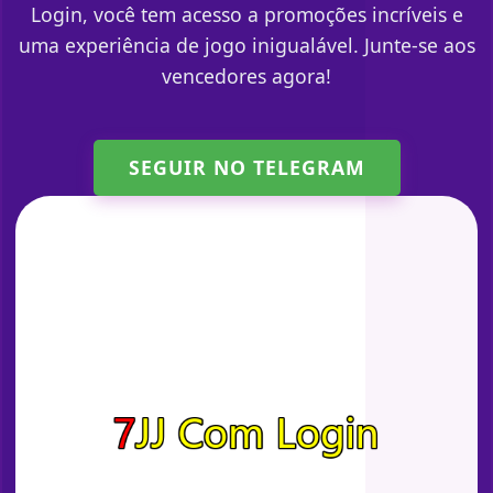
Login, você tem acesso a promoções incríveis e
uma experiência de jogo inigualável. Junte-se aos
vencedores agora!
SEGUIR NO TELEGRAM