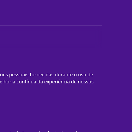
ões pessoais fornecidas durante o uso de
elhoria contínua da experiência de nossos