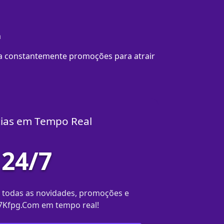
m
nça constantemente promoções para atrair
cias em Tempo Real
24/7
e todas as novidades, promoções e
7Kfpg.Com em tempo real!