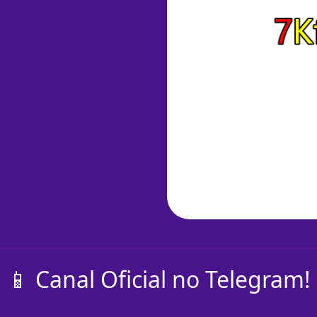
📱 Canal Oficial no Telegram!