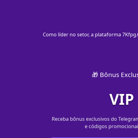
Como líder no setor, a plataforma 7Kfpg
🎁 Bônus Exclu
VIP
Receba bônus exclusivos do Telegra
e códigos promocionai