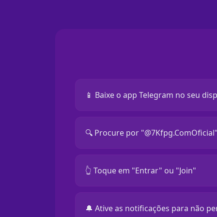
📱 Baixe o app Telegram no seu disp
🔍 Procure por "@7Kfpg.ComOficial
👆 Toque em "Entrar" ou "Join"
🔔 Ative as notificações para não p