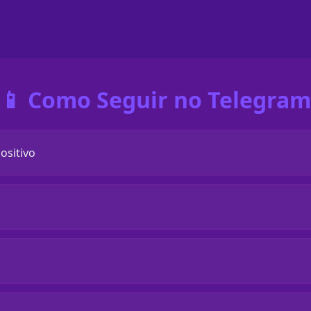
📱 Como Seguir no Telegram
ositivo