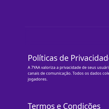
Políticas de Privacida
A 7YAA valoriza a privacidade de seus usuá
canais de comunicação. Todos os dados cole
jogadores.
Termos e Condições