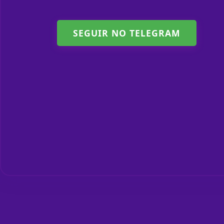
SEGUIR NO TELEGRAM