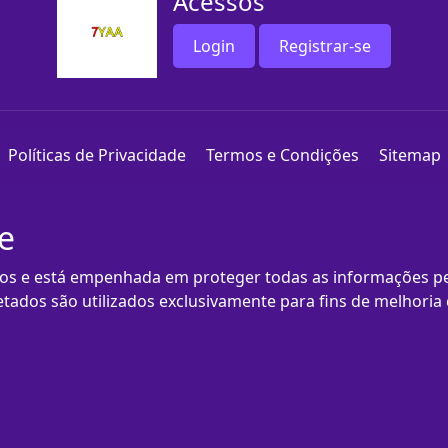
Acessos
Login
Registrar-se
Políticas de Privacidade
Termos e Condições
Sitemap
de
rios e está empenhada em proteger todas as informações p
tados são utilizados exclusivamente para fins de melhoria